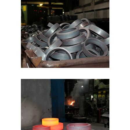
MAŠINSKA OBRADA
PROIZVODI ZA ŠINSKA VOZILA
KARIJERA
KONTAKT
BOSANSKI
ENGLISH
GERMAN