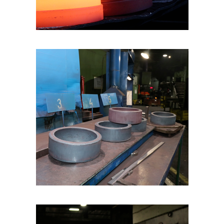
DRVENI PROZORI
PVC PROZORI
ULAZNA VRATA
SOBNA VRATA
PROTUPROVALNA VRATA
PROTUPOŽARNA VRATA
FOTO GALERIJA
KONTAKT
GALERIJA
KOVANJE