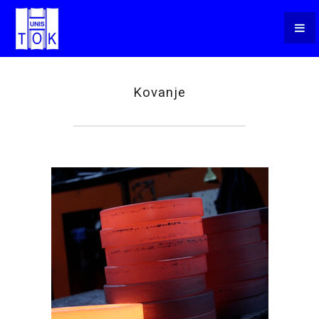
OSIGURANJE KVALITETA
PROIZVODI
PROCES KOVANJA
Kovanje
OTKIVCI ZA AUTOINDUSTRIJU
PROIZVODI ZA ŠINSKA VOZILA
MAŠINSKA OBRADA
DRVOPRERADA
O DRVOPRERADI
NAMJEŠTAJ - NOVO
PROZORI